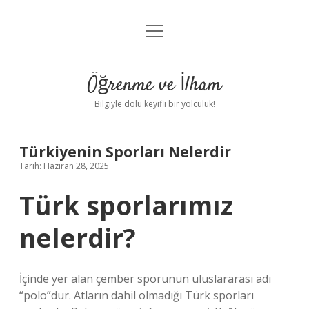
menüyü
Anasayfa
aç
Gizlilik Politikası
Öğrenme ve İlham
Yasal Uyarı
Bilgiyle dolu keyifli bir yolculuk!
Hakkımızda
Türkiyenin Sporları Nelerdir
Tarih: Haziran 28, 2025
Türk sporlarımız
nelerdir?
İçinde yer alan çember sporunun uluslararası adı
“polo”dur. Atların dahil olmadığı Türk sporları