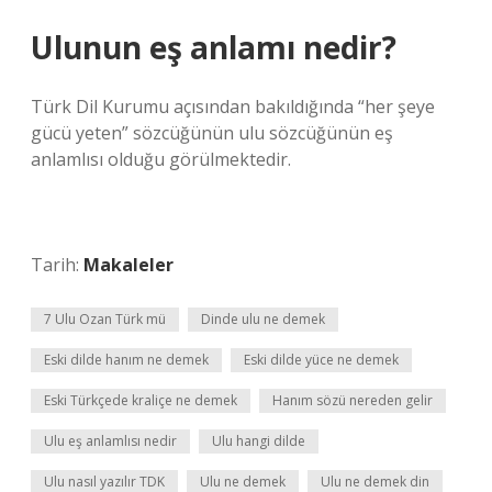
Ulunun eş anlamı nedir?
Türk Dil Kurumu açısından bakıldığında “her şeye
gücü yeten” sözcüğünün ulu sözcüğünün eş
anlamlısı olduğu görülmektedir.
Tarih:
Makaleler
7 Ulu Ozan Türk mü
Dinde ulu ne demek
Eski dilde hanım ne demek
Eski dilde yüce ne demek
Eski Türkçede kraliçe ne demek
Hanım sözü nereden gelir
Ulu eş anlamlısı nedir
Ulu hangi dilde
Ulu nasıl yazılır TDK
Ulu ne demek
Ulu ne demek din