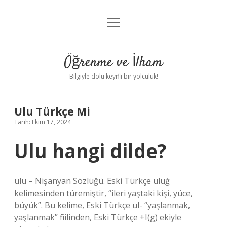
menüyü
Anasayfa
aç
Gizlilik Politikası
Öğrenme ve İlham
Yasal Uyarı
Bilgiyle dolu keyifli bir yolculuk!
Hakkımızda
Ulu Türkçe Mi
Tarih: Ekim 17, 2024
Ulu hangi dilde?
ulu – Nişanyan Sözlüğü. Eski Türkçe uluġ
kelimesinden türemiştir, “ileri yaştaki kişi, yüce,
büyük”. Bu kelime, Eski Türkçe ul- “yaşlanmak,
yaşlanmak” fiilinden, Eski Türkçe +I(g) ekiyle