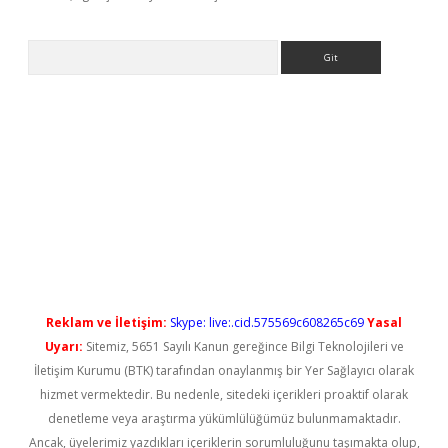
Arama
ni giriş
Reklam ve İletişim:
Skype: live:.cid.575569c608265c69
Yasal
Uyarı:
Sitemiz, 5651 Sayılı Kanun gereğince Bilgi Teknolojileri ve
İletişim Kurumu (BTK) tarafından onaylanmış bir Yer Sağlayıcı olarak
hizmet vermektedir. Bu nedenle, sitedeki içerikleri proaktif olarak
denetleme veya araştırma yükümlülüğümüz bulunmamaktadır.
Ancak, üyelerimiz yazdıkları içeriklerin sorumluluğunu taşımakta olup,