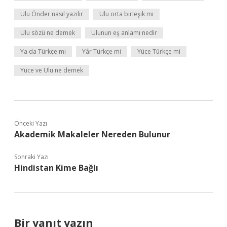
Ulu Önder nasıl yazılır
Ulu orta birleşik mi
Ulu sözü ne demek
Ulunun eş anlamı nedir
Ya da Türkçe mi
Yâr Türkçe mi
Yüce Türkçe mi
Yüce ve Ulu ne demek
Önceki Yazı
Akademik Makaleler Nereden Bulunur
Sonraki Yazı
Hindistan Kime Bağlı
Bir yanıt yazın