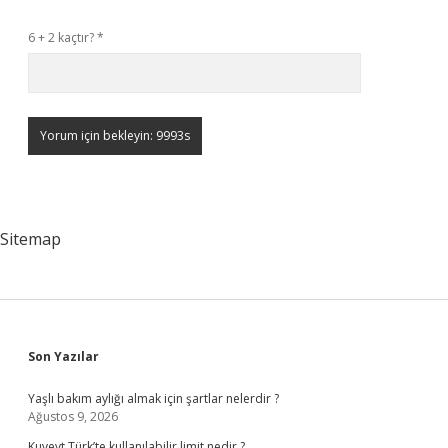
6 + 2 kaçtır?
*
Sitemap
Sidebar
Son Yazılar
Yaşlı bakım aylığı almak için şartlar nelerdir ?
Ağustos 9, 2026
Kuveyt Türk’te kullanılabilir limit nedir ?