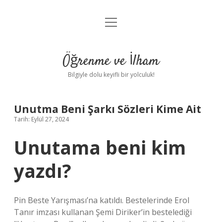
menüyü
Anasayfa
aç
Gizlilik Politikası
Öğrenme ve İlham
Yasal Uyarı
Bilgiyle dolu keyifli bir yolculuk!
Hakkımızda
Unutma Beni Şarkı Sözleri Kime Ait
Tarih: Eylül 27, 2024
Unutama beni kim
yazdı?
Pin Beste Yarışması’na katıldı. Bestelerinde Erol
Tanır imzası kullanan Şemi Diriker’in bestelediği