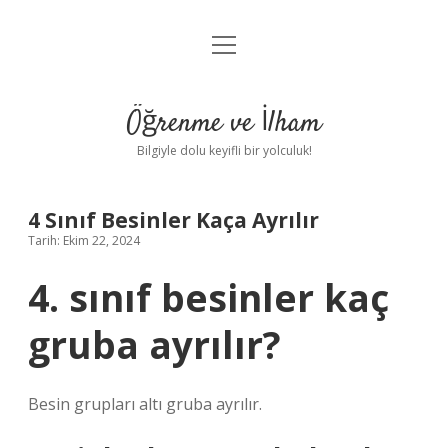
menüyü
Anasayfa
aç
Gizlilik Politikası
Öğrenme ve İlham
Yasal Uyarı
Bilgiyle dolu keyifli bir yolculuk!
Hakkımızda
4 Sınıf Besinler Kaça Ayrılır
Tarih: Ekim 22, 2024
4. sınıf besinler kaç
gruba ayrılır?
Besin grupları altı gruba ayrılır.