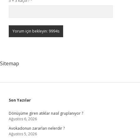
5 + 3 kaçtır?
*
Sitemap
Sidebar
Son Yazılar
Dönüşüme giren atıklar nasıl gruplanıyor ?
Ağustos 6, 2026
Avokadonun zararları nelerdir ?
Ağustos 5, 2026