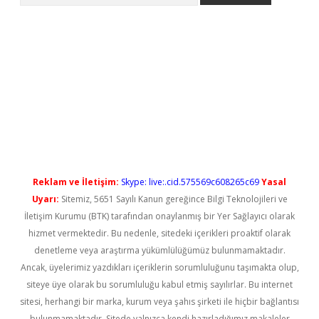
ndoperabet yeni giriş
Reklam ve İletişim:
Skype: live:.cid.575569c608265c69
Yasal
Uyarı:
Sitemiz, 5651 Sayılı Kanun gereğince Bilgi Teknolojileri ve
İletişim Kurumu (BTK) tarafından onaylanmış bir Yer Sağlayıcı olarak
hizmet vermektedir. Bu nedenle, sitedeki içerikleri proaktif olarak
denetleme veya araştırma yükümlülüğümüz bulunmamaktadır.
Ancak, üyelerimiz yazdıkları içeriklerin sorumluluğunu taşımakta olup,
siteye üye olarak bu sorumluluğu kabul etmiş sayılırlar. Bu internet
sitesi, herhangi bir marka, kurum veya şahıs şirketi ile hiçbir bağlantısı
bulunmamaktadır. Sitede yalnızca kendi hazırladığımız makaleler