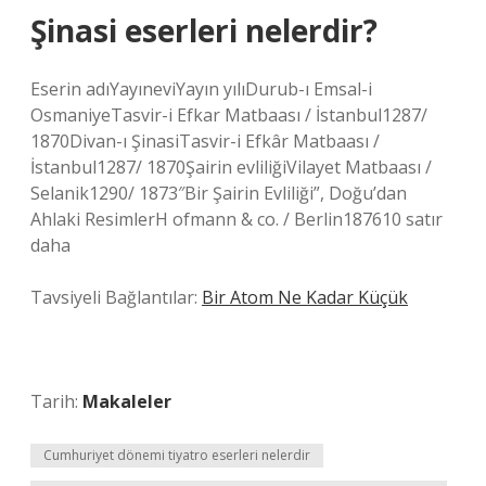
Şinasi eserleri nelerdir?
Eserin adıYayıneviYayın yılıDurub-ı Emsal-i
OsmaniyeTasvir-i Efkar Matbaası / İstanbul1287/
1870Divan-ı ŞinasiTasvir-i Efkâr Matbaası /
İstanbul1287/ 1870Şairin evliliğiVilayet Matbaası /
Selanik1290/ 1873″Bir Şairin Evliliği”, Doğu’dan
Ahlaki ResimlerH ofmann & co. / Berlin187610 satır
daha
Tavsiyeli Bağlantılar:
Bir Atom Ne Kadar Küçük
Tarih:
Makaleler
Cumhuriyet dönemi tiyatro eserleri nelerdir