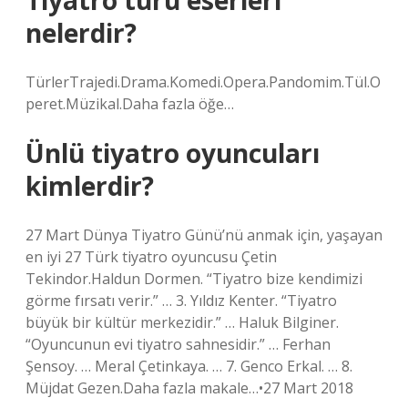
Tiyatro türü eserleri
nelerdir?
TürlerTrajedi.Drama.Komedi.Opera.Pandomim.Tül.O
peret.Müzikal.Daha fazla öğe…
Ünlü tiyatro oyuncuları
kimlerdir?
27 Mart Dünya Tiyatro Günü’nü anmak için, yaşayan
en iyi 27 Türk tiyatro oyuncusu Çetin
Tekindor.Haldun Dormen. “Tiyatro bize kendimizi
görme fırsatı verir.” … 3. Yıldız Kenter. “Tiyatro
büyük bir kültür merkezidir.” … Haluk Bilginer.
“Oyuncunun evi tiyatro sahnesidir.” … Ferhan
Şensoy. … Meral Çetinkaya. … 7. Genco Erkal. … 8.
Müjdat Gezen.Daha fazla makale…•27 Mart 2018