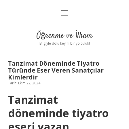
menüyü
Anasayfa
aç
Gizlilik Politikası
Öğrenme ve İlham
Yasal Uyarı
Bilgiyle dolu keyifli bir yolculuk!
Hakkımızda
Tanzimat Döneminde Tiyatro
Türünde Eser Veren Sanatçılar
Kimlerdir
Tarih: Ekim 22, 2024
Tanzimat
döneminde tiyatro
eseri yazan