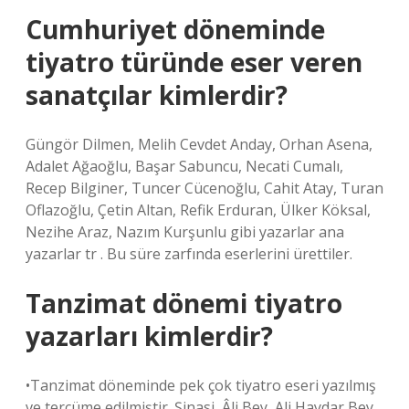
Cumhuriyet döneminde
tiyatro türünde eser veren
sanatçılar kimlerdir?
Güngör Dilmen, Melih Cevdet Anday, Orhan Asena,
Adalet Ağaoğlu, Başar Sabuncu, Necati Cumalı,
Recep Bilginer, Tuncer Cücenoğlu, Cahit Atay, Turan
Oflazoğlu, Çetin Altan, Refik Erduran, Ülker Köksal,
Nezihe Araz, Nazım Kurşunlu gibi yazarlar ana
yazarlar tr . Bu süre zarfında eserlerini ürettiler.
Tanzimat dönemi tiyatro
yazarları kimlerdir?
•Tanzimat döneminde pek çok tiyatro eseri yazılmış
ve tercüme edilmiştir. Şinasi, Âli Bey, Ali Haydar Bey,