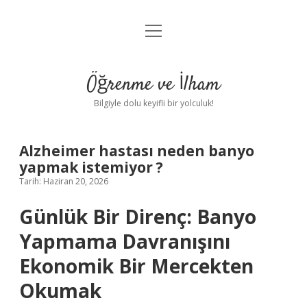
menüyü
Anasayfa
aç
Gizlilik Politikası
Öğrenme ve İlham
Yasal Uyarı
Bilgiyle dolu keyifli bir yolculuk!
Hakkımızda
Alzheimer hastası neden banyo
yapmak istemiyor ?
Tarih: Haziran 20, 2026
Günlük Bir Direnç: Banyo
Yapmama Davranışını
Ekonomik Bir Mercekten
Okumak