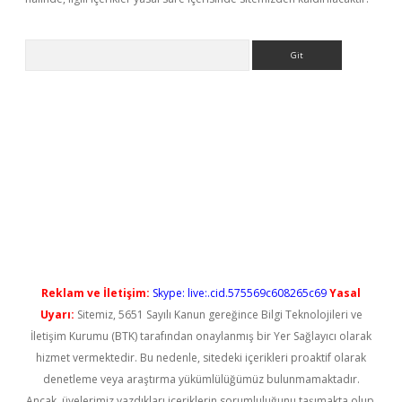
Arama
doperabet yeni giriş
Reklam ve İletişim:
Skype: live:.cid.575569c608265c69
Yasal
Uyarı:
Sitemiz, 5651 Sayılı Kanun gereğince Bilgi Teknolojileri ve
İletişim Kurumu (BTK) tarafından onaylanmış bir Yer Sağlayıcı olarak
hizmet vermektedir. Bu nedenle, sitedeki içerikleri proaktif olarak
denetleme veya araştırma yükümlülüğümüz bulunmamaktadır.
Ancak, üyelerimiz yazdıkları içeriklerin sorumluluğunu taşımakta olup,