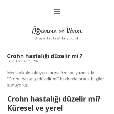
menüyü
Anasayfa
aç
Gizlilik Politikası
Öğrenme ve İlham
Yasal Uyarı
Bilgiyle dolu keyifli bir yolculuk!
Hakkımızda
Crohn hastalığı düzelir mi ?
Tarih: Haziran 23, 2026
Medikalkolej okuyucularına özel bu yazımızda
“Crohn hastalığı düzelir mi” hakkında pratik bilgiler
sunuyoruz.
Crohn hastalığı düzelir mi?
Küresel ve yerel