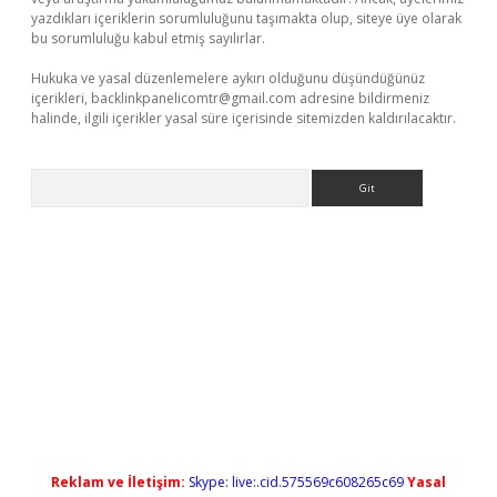
yazdıkları içeriklerin sorumluluğunu taşımakta olup, siteye üye olarak
bu sorumluluğu kabul etmiş sayılırlar.
Hukuka ve yasal düzenlemelere aykırı olduğunu düşündüğünüz
içerikleri,
backlinkpanelicomtr@gmail.com
adresine bildirmeniz
halinde, ilgili içerikler yasal süre içerisinde sitemizden kaldırılacaktır.
Arama
andoperabet yeni giriş
Reklam ve İletişim:
Skype: live:.cid.575569c608265c69
Yasal