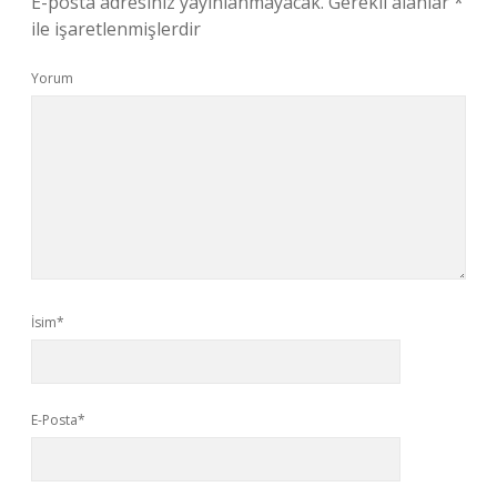
E-posta adresiniz yayınlanmayacak.
Gerekli alanlar
*
ile işaretlenmişlerdir
Yorum
İsim*
E-Posta*