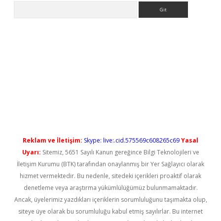
Arama
grandoperabet yeni giriş
Reklam ve İletişim:
Skype: live:.cid.575569c608265c69
Yasal
Uyarı:
Sitemiz, 5651 Sayılı Kanun gereğince Bilgi Teknolojileri ve
İletişim Kurumu (BTK) tarafından onaylanmış bir Yer Sağlayıcı olarak
hizmet vermektedir. Bu nedenle, sitedeki içerikleri proaktif olarak
denetleme veya araştırma yükümlülüğümüz bulunmamaktadır.
Ancak, üyelerimiz yazdıkları içeriklerin sorumluluğunu taşımakta olup,
siteye üye olarak bu sorumluluğu kabul etmiş sayılırlar. Bu internet