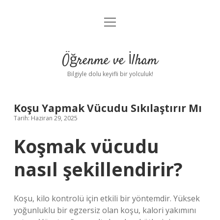
menüyü
Anasayfa
aç
Gizlilik Politikası
Öğrenme ve İlham
Yasal Uyarı
Bilgiyle dolu keyifli bir yolculuk!
Hakkımızda
Koşu Yapmak Vücudu Sıkılaştırır Mı
Tarih: Haziran 29, 2025
Koşmak vücudu
nasıl şekillendirir?
Koşu, kilo kontrolü için etkili bir yöntemdir. Yüksek
yoğunluklu bir egzersiz olan koşu, kalori yakımını