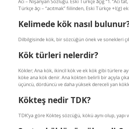
Acı – Nişanyan Sözlüğü. Eski Türkçe āçıġ “1. “Acı tat,
Türkçe āçı – “acıtmak” fiilinden, Eski Türkçe +I(g) eki
Kelimede kök nasıl bulunur
Dilbilgisinde kök, bir sözcüğün önek ve sonekleri çı
Kök türleri nelerdir?
Kökler; Ana kök, ikincil kök ve ek kök gibi türlere
köke ana kök denir. Ana kökten belirli bir açıyla çı
üçüncü, dördüncü ve daha yüksek dereceli yan kökler
Kökteş nedir TDK?
TDK’ya göre Kökteş sözcüğü, kökü aynı olup, yapı ve