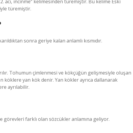
 2. acı, incinme” kelimesinden türemiştir. Bu kelime Eski
yle türemiştir.
?
karıldıktan sonra geriye kalan anlamlı kısmıdır.
 ayrılır. Tohumun çimlenmesi ve kökçüğün gelişmesiyle oluşan
kan köklere yan kök denir. Yan kökler ayrıca dallanarak
e ayrılabilir.
 görevleri farklı olan sözcükler anlamına geliyor.