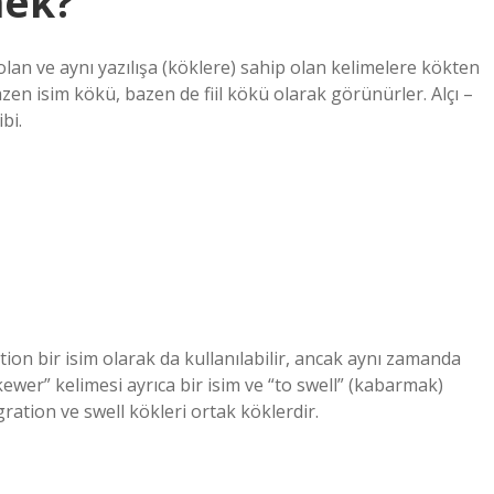
nek?
olan ve aynı yazılışa (köklere) sahip olan kelimelere kökten
azen isim kökü, bazen de fiil kökü olarak görünürler. Alçı –
bi.
ion bir isim olarak da kullanılabilir, ancak aynı zamanda
Skewer” kelimesi ayrıca bir isim ve “to swell” (kabarmak)
gration ve swell kökleri ortak köklerdir.