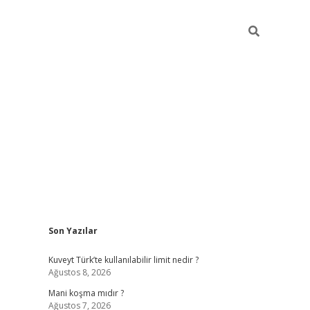
Sidebar
Son Yazılar
grandoperabet yeni giriş
Kuveyt Türk’te kullanılabilir limit nedir ?
Ağustos 8, 2026
Mani koşma mıdır ?
Ağustos 7, 2026