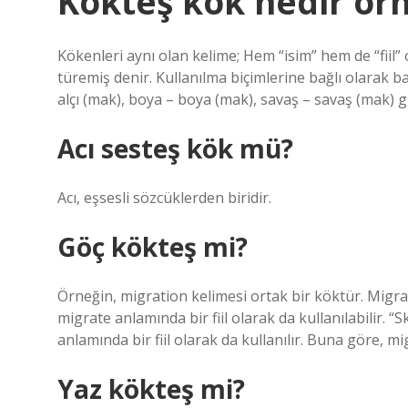
Kökteş kök nedir ör
Kökenleri aynı olan kelime; Hem “isim” hem de “fiil” 
türemiş denir. Kullanılma biçimlerine bağlı olarak b
alçı (mak), boya – boya (mak), savaş – savaş (mak) gi
Acı sesteş kök mü?
Acı, eşsesli sözcüklerden biridir.
Göç kökteş mi?
Örneğin, migration kelimesi ortak bir köktür. Migrat
migrate anlamında bir fiil olarak da kullanılabilir. “
anlamında bir fiil olarak da kullanılır. Buna göre, mi
Yaz kökteş mi?