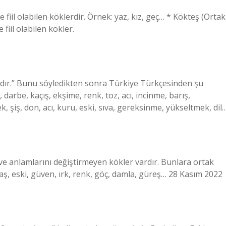
fiil olabilen köklerdir. Örnek: yaz, kız, geç… * Kökteş (Ortak
fiil olabilen kökler.
rdır.” Bunu söyledikten sonra Türkiye Türkçesinden şu
, darbe, kaçış, ekşime, renk, toz, acı, incinme, barış,
ş, don, acı, kuru, eski, sıva, gereksinme, yükseltmek, dil
 ve anlamlarını değiştirmeyen kökler vardır. Bunlara ortak
avaş, eski, güven, ırk, renk, göç, damla, güreş… 28 Kasım 2022