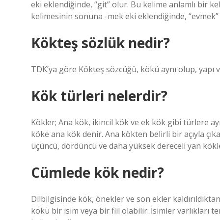
eki eklendiğinde, “git” olur. Bu kelime anlamlı bir k
kelimesinin sonuna -mek eki eklendiğinde, “evmek” k
Kökteş sözlük nedir?
TDK’ya göre Kökteş sözcüğü, kökü aynı olup, yapı ve
Kök türleri nelerdir?
Kökler; Ana kök, ikincil kök ve ek kök gibi türlere
köke ana kök denir. Ana kökten belirli bir açıyla çı
üçüncü, dördüncü ve daha yüksek dereceli yan kökler
Cümlede kök nedir?
Dilbilgisinde kök, önekler ve son ekler kaldırıldıkta
kökü bir isim veya bir fiil olabilir. İsimler varlıkları