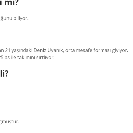
i mi?
uğunu biliyor…
 21 yaşındaki Deniz Uyanık, orta mesafe forması giyiyor.
as ile takımını sırtlıyor.
i?
oğmuştur.