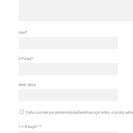
İsim*
E-Posta*
Web Sitesi
Daha sonraki yorumlarımda kullanılması için adım, e-posta adres
7 + 8 kaçtır?
*