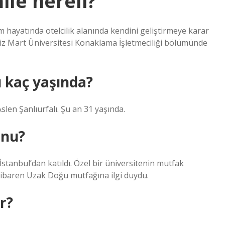
le nereli?
m hayatında otelcilik alanında kendini geliştirmeye karar
iz Mart Üniversitesi Konaklama İşletmeciliği bölümünde
 kaç yaşında?
len Şanlıurfalı. Şu an 31 yaşında.
unu?
tanbul’dan katıldı. Özel bir üniversitenin mutfak
baren Uzak Doğu mutfağına ilgi duydu.
r?