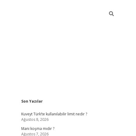
Sidebar
Son Yazılar
grandoperabet yeni giriş
Kuveyt Türk’te kullanılabilir limit nedir ?
Ağustos 8, 2026
Mani koşma mıdır ?
Ağustos 7, 2026