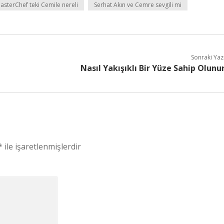
asterChef teki Cemile nereli
Serhat Akın ve Cemre sevgili mi
Sonraki Yaz
Nasıl Yakışıklı Bir Yüze Sahip Olunu
*
ile işaretlenmişlerdir