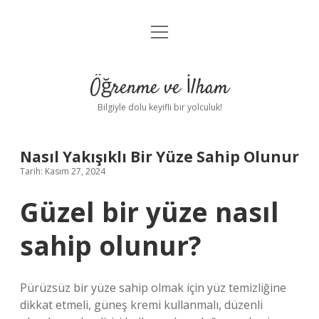
menüyü
Anasayfa
aç
Gizlilik Politikası
Öğrenme ve İlham
Yasal Uyarı
Bilgiyle dolu keyifli bir yolculuk!
Hakkımızda
Nasıl Yakışıklı Bir Yüze Sahip Olunur
Tarih: Kasım 27, 2024
Güzel bir yüze nasıl
sahip olunur?
Pürüzsüz bir yüze sahip olmak için yüz temizliğine
dikkat etmeli, güneş kremi kullanmalı, düzenli