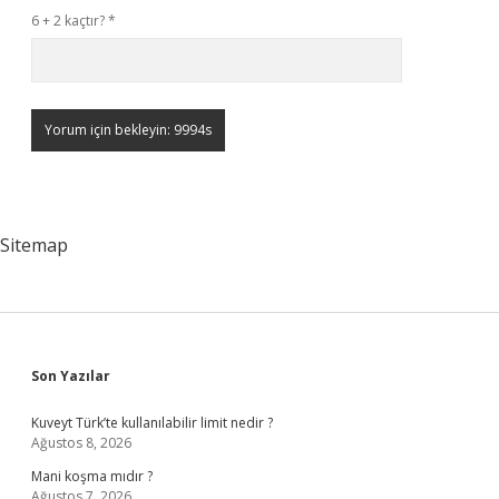
6 + 2 kaçtır?
*
Sitemap
Sidebar
Son Yazılar
Kuveyt Türk’te kullanılabilir limit nedir ?
Ağustos 8, 2026
Mani koşma mıdır ?
Ağustos 7, 2026